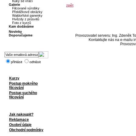
Kuky se vrací
Galerie
zpět
Filcované výrobky
Překližkové obrázky
Waldorfské panenky
Hvězdy z průsvitů
Foto z kurzů
Kam dodáváme
Novinky
Doporučujeme
Provozovatel serveru: Ing. Zdeněk 
Kontaktujte nás na e-mailu 
Provozov
přihlásit
odhlásit
Kurzy
Postup mokrého
filcování
Postup suchého
filcování
Jak nakoupit?
Reklamace
Osobní údaje
Obchodní podmínky