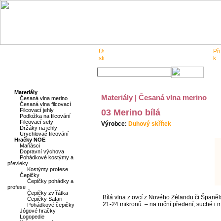
O nás
Pro obchodníky
Kontakt
Materiály
Materiály | Česaná vlna merino
Česaná vlna merino
Česaná vlna filcovací
Filcovací jehly
03 Merino bílá
Podložka na filcování
Filcovací sety
Výrobce:
Duhový skřítek
Držáky na jehly
Urychlovač filcování
Hračky NOE
Maňásci
Dopravní výchova
Pohádkové kostýmy a
převleky
Kostýmy profese
Čepičky
Čepičky pohádky a
profese
Čepičky zvířátka
Bílá vlna z ovcí z Nového Zélandu či Španělsk
Čepičky Safari
21-24 mikronů – na ruční předení, suché i m
Pohádkové čepičky
Jógové hračky
Logopedie