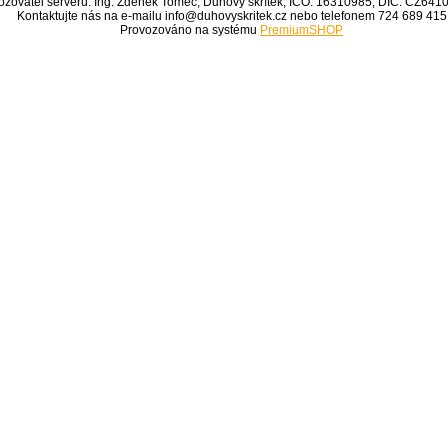
ozovatel serveru: Ing. Zdeněk Tomec, Duhový skřítek, IČO: 16310985, DIČ: CZ64
Kontaktujte nás na e-mailu info@duhovyskritek.cz nebo telefonem 724 689 415
Provozováno na systému
PremiumSHOP