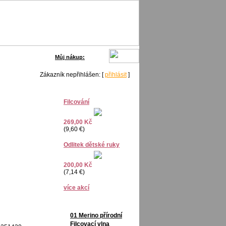
0,- Kč
Můj nákup:
Zákazník nepřihlášen: [
přihlásit
]
Filcování
269,00 Kč
(9,60 €)
Odlitek dětské ruky
200,00 Kč
(7,14 €)
více akcí
01 Merino přírodní
Filcovací vlna