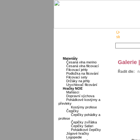
O nás
Materiály
Galerie 
Česaná vlna merino
Česaná vlna filcovací
Filcovací jehly
Řadit dle:
n
Podložka na filcování
Filcovací sety
Držáky na jehly
Urychlovač filcování
Hračky NOE
Maňásci
Dopravní výchova
Pohádkové kostýmy a
převleky
Kostýmy profese
Čepičky
Čepičky pohádky a
profese
Čepičky zvířátka
Čepičky Safari
Pohádkové čepičky
Jógové hračky
Logopedie