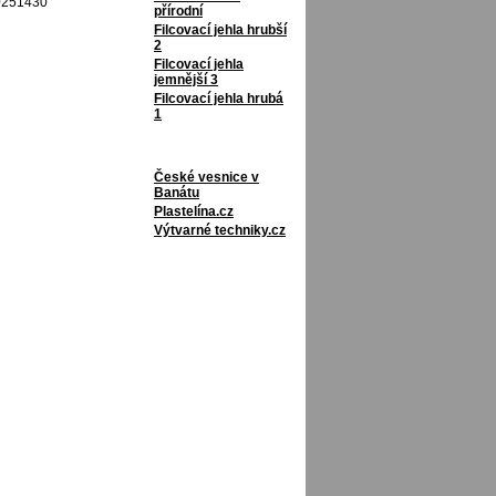
10251430
přírodní
Filcovací jehla hrubší
2
Filcovací jehla
jemnější 3
Filcovací jehla hrubá
1
České vesnice v
Banátu
Plastelína.cz
Výtvarné techniky.cz