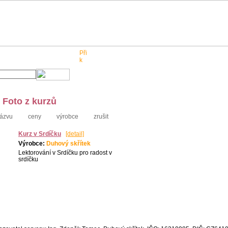
Pro obchodníky
Kontakt
| Foto z kurzů
ázvu
ceny
výrobce
zrušit
Kurz v Srdíčku
[detail]
Výrobce:
Duhový skřítek
Lektorování v Srdíčku pro radost v
srdíčku