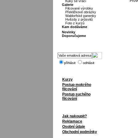
Prov
Kuky se vrací
Galerie
Filcované výrobky
Překližkové obrázky
Waldorfské panenky
Hvězdy z průsvitů
Foto z kurzů
Kam dodáváme
Novinky
Doporučujeme
přihlásit
odhlásit
Kurzy
Postup mokrého
filcování
Postup suchého
filcování
Jak nakoupit?
Reklamace
Osobní údaje
Obchodní podmínky