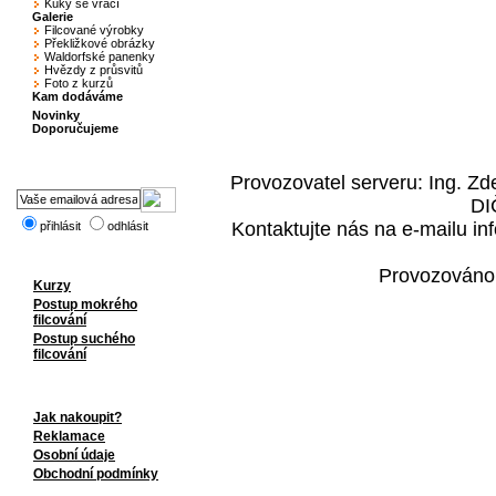
Kuky se vrací
Galerie
Filcované výrobky
Překližkové obrázky
Waldorfské panenky
Hvězdy z průsvitů
Foto z kurzů
Kam dodáváme
Novinky
Doporučujeme
Provozovatel serveru: Ing. Z
DI
Kontaktujte nás na e-mailu i
přihlásit
odhlásit
Provozováno
Kurzy
Postup mokrého
filcování
Postup suchého
filcování
Jak nakoupit?
Reklamace
Osobní údaje
Obchodní podmínky