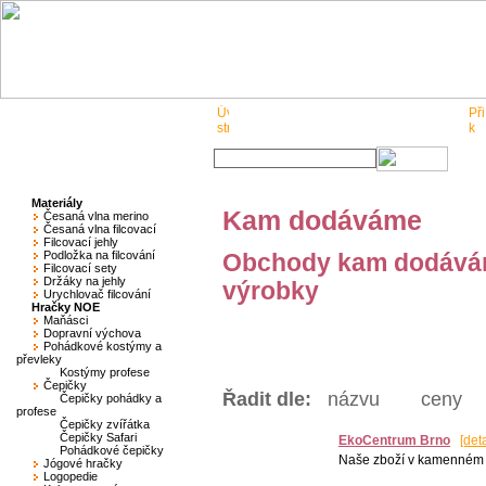
O nás
Pro obchodníky
Kontakt
Materiály
Kam dodáváme
Česaná vlna merino
Česaná vlna filcovací
Filcovací jehly
Podložka na filcování
Obchody kam dodáváme
Filcovací sety
Držáky na jehly
výrobky
Urychlovač filcování
Hračky NOE
Maňásci
Dopravní výchova
Pohádkové kostýmy a
převleky
Kostýmy profese
Čepičky
Řadit dle:
názvu
ceny
Čepičky pohádky a
profese
Čepičky zvířátka
Čepičky Safari
EkoCentrum Brno
[deta
Pohádkové čepičky
Naše zboží v kamenném
Jógové hračky
Logopedie